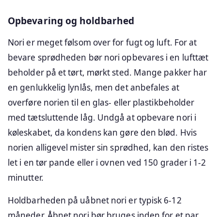
Opbevaring og holdbarhed
Nori er meget følsom over for fugt og luft. For at
bevare sprødheden bør nori opbevares i en lufttæt
beholder på et tørt, mørkt sted. Mange pakker har
en genlukkelig lynlås, men det anbefales at
overføre norien til en glas- eller plastikbeholder
med tætsluttende låg. Undgå at opbevare nori i
køleskabet, da kondens kan gøre den blød. Hvis
norien alligevel mister sin sprødhed, kan den ristes
let i en tør pande eller i ovnen ved 150 grader i 1-2
minutter.
Holdbarheden på uåbnet nori er typisk 6-12
måneder. Åbnet nori bør bruges inden for et par