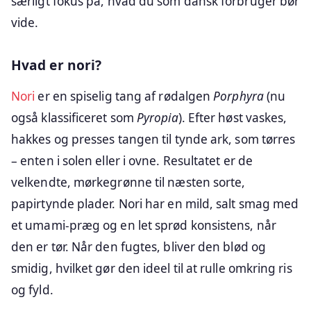
særligt fokus på, hvad du som dansk forbruger bør
vide.
Hvad er nori?
Nori
er en spiselig tang af rødalgen
Porphyra
(nu
også klassificeret som
Pyropia
). Efter høst vaskes,
hakkes og presses tangen til tynde ark, som tørres
– enten i solen eller i ovne. Resultatet er de
velkendte, mørkegrønne til næsten sorte,
papirtynde plader. Nori har en mild, salt smag med
et umami-præg og en let sprød konsistens, når
den er tør. Når den fugtes, bliver den blød og
smidig, hvilket gør den ideel til at rulle omkring ris
og fyld.